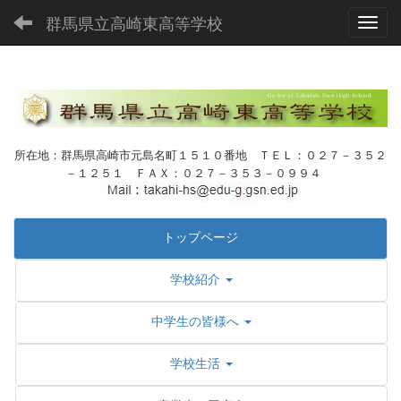
群馬県立高崎東高等学校
Toggl
所在地：群馬県高崎市元島名町１５１０番地 ＴＥＬ：０２７－３５２
－１２５１ ＦＡＸ：０２７－３５３－０９９４
トップページ
学校紹介
中学生の皆様へ
学校生活