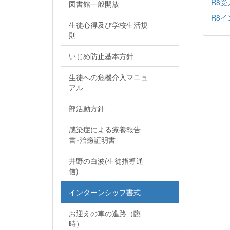
R8受
図書館一般開放
R8イ
生徒心得及び学校生活規
則
いじめ防止基本方針
生徒への危機介入マニュ
アル
部活動方針
感染症による療養報告
書･治癒証明書
井野の白波(生徒指導通
信)
インターンシップ書式
お迎えの車の進路（臨
時）