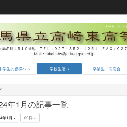
元島名町１５１０番地 ＴＥＬ：０２７－３５２－１２５１ ＦＡＸ：０
中学生の皆様へ
学校生活
卒業生・同窓会
グ
024年1月の記事一覧
24年1月
20件