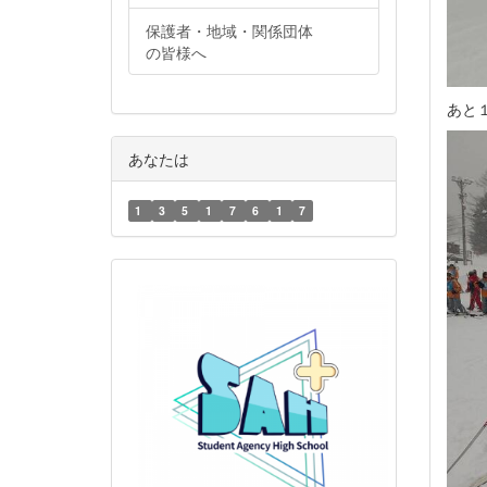
保護者・地域・関係団体
の皆様へ
あと
あなたは
1
3
5
1
7
6
1
7