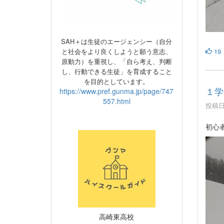
SAH＋は生徒のエージェンシー（自分
19
と社会をより良くしようと願う意志、
原動力）
を重視し、
「自ら考え、判断
し、行動できる生徒」を育成すること
を目的としています。
１学
https://www.pref.gunma.jp/page/747
557.html
投稿日時
初心
高崎東高校