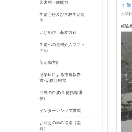
図書館一般開放
１学
投稿日時
生徒心得及び学校生活規
則
経験
いじめ防止基本方針
生徒への危機介入マニュ
アル
部活動方針
感染症による療養報告
書･治癒証明書
井野の白波(生徒指導通
信)
インターンシップ書式
お迎えの車の進路（臨
時）