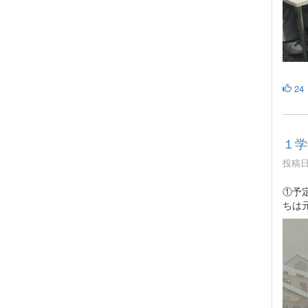
24
１学
投稿日時
①予
ちは