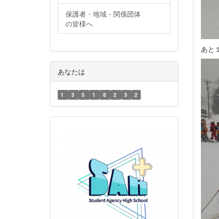
保護者・地域・関係団体
の皆様へ
あと
あなたは
1
3
5
1
8
2
3
2