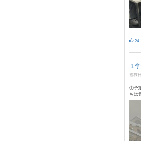
24
１学
投稿日時
①予
ちは