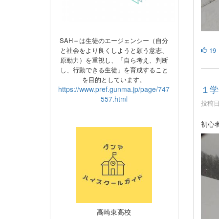
SAH＋は生徒のエージェンシー（自分
19
と社会をより良くしようと願う意志、
原動力）
を重視し、
「自ら考え、判断
し、行動できる生徒」を育成すること
を目的としています。
１学
https://www.pref.gunma.jp/page/747
557.html
投稿日時
初心
高崎東高校