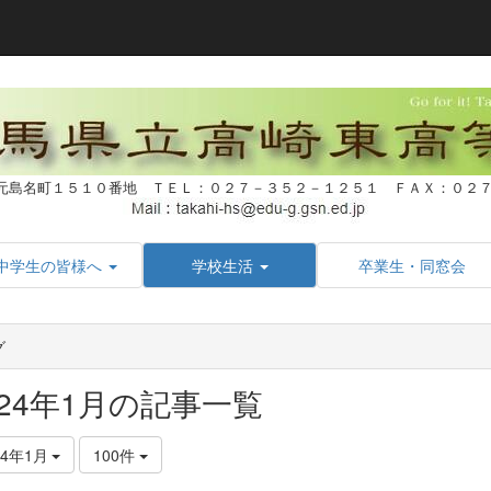
元島名町１５１０番地 ＴＥＬ：０２７－３５２－１２５１ ＦＡＸ：０
中学生の皆様へ
学校生活
卒業生・同窓会
グ
024年1月の記事一覧
24年1月
100件