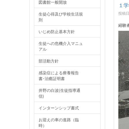
図書館一般開放
１学
投稿日時
生徒心得及び学校生活規
則
経験
いじめ防止基本方針
生徒への危機介入マニュ
アル
部活動方針
感染症による療養報告
書･治癒証明書
井野の白波(生徒指導通
信)
インターンシップ書式
お迎えの車の進路（臨
時）