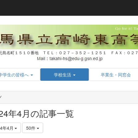
元島名町１５１０番地 ＴＥＬ：０２７－３５２－１２５１ ＦＡＸ：０
中学生の皆様へ
学校生活
卒業生・同窓会
グ
024年4月の記事一覧
24年4月
50件