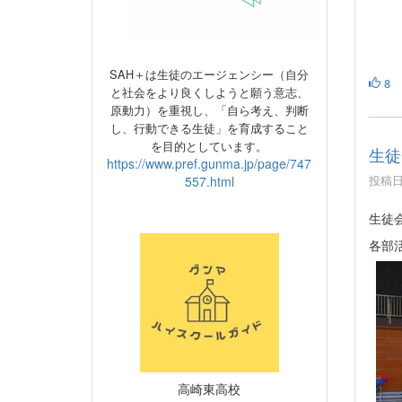
SAH＋は生徒のエージェンシー（自分
8
と社会をより良くしようと願う意志、
原動力）
を重視し、
「自ら考え、判断
し、行動できる生徒」を育成すること
を目的としています。
生徒
https://www.pref.gunma.jp/page/747
投稿日時
557.html
生徒
各部
高崎東高校