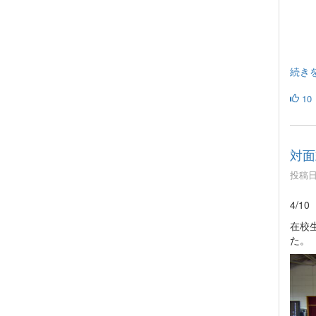
続き
10
対面
投稿日時
4/
在校
た。