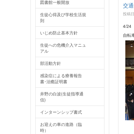
図書館一般開放
交通
投稿日時
生徒心得及び学校生活規
則
4/
いじめ防止基本方針
自転
生徒への危機介入マニュ
アル
部活動方針
感染症による療養報告
書･治癒証明書
井野の白波(生徒指導通
信)
インターンシップ書式
お迎えの車の進路（臨
時）