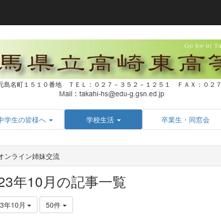
元島名町１５１０番地 ＴＥＬ：０２７－３５２－１２５１ ＦＡＸ：０
中学生の皆様へ
学校生活
卒業生・同窓会
1オンライン姉妹交流
023年10月の記事一覧
23年10月
50件