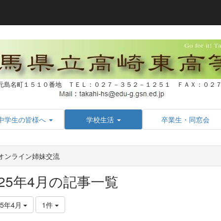
元島名町１５１０番地 ＴＥＬ：０２７－３５２－１２５１ ＦＡＸ：０
中学生の皆様へ
学校生活
卒業生・同窓会
1オンライン姉妹交流
025年4月の記事一覧
25年4月
1件